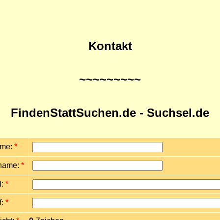
Kontakt
~~~~~~~~~
FindenStattSuchen.de - Suchsel.de
ame:
*
name:
*
l:
*
f:
*